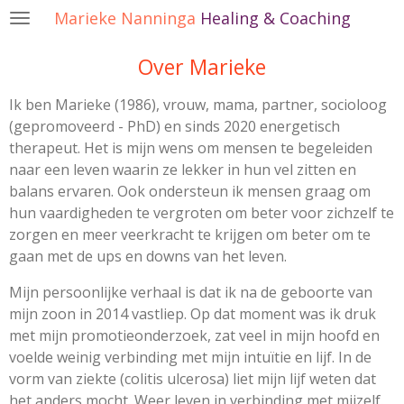
Marieke Nanninga
Healing & Coaching
Ga
direct
Over Marieke
naar
de
Ik ben Marieke (1986), vrouw, mama, partner, socioloog
hoofdinhoud
(gepromoveerd - PhD) en sinds 2020 energetisch
therapeut. Het is mijn wens om mensen te begeleiden
naar een leven waarin ze lekker in hun vel zitten en
balans ervaren. Ook ondersteun ik mensen graag om
hun vaardigheden te vergroten om beter voor zichzelf te
zorgen en meer veerkracht te krijgen om beter om te
gaan met de ups en downs van het leven.
Mijn persoonlijke verhaal is dat ik na de geboorte van
mijn zoon in 2014 vastliep. Op dat moment was ik druk
met mijn promotieonderzoek, zat veel in mijn hoofd en
voelde weinig verbinding met mijn intuïtie en lijf. In de
vorm van ziekte (colitis ulcerosa) liet mijn lijf weten dat
het anders mocht. Weer leven in verbinding met mijzelf.