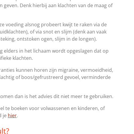
en geven. Denk hierbij aan klachten van de maag of
ze voeding alsnog probeert kwijt te raken via de
dklachten), of via snot en slijm (denk aan vaak
eking, ontstoken ogen, slijm in de longen).
ng elders in het lichaam wordt opgeslagen dat op
ifieke klachten.
eranties kunnen horen zijn migraine, vermoeidheid,
slachtig of boos/gefrustreerd gevoel, verminderde
 komen dan is het advies dit niet meer te gebruiken.
ueel te boeken voor volwassenen en kinderen, of
d je
hier
.
lt?