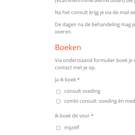
(vitaminen/mineralen/kruiden) die j
Na het consult krijg je via de mail 
De dagen na de behandeling mag je 
voeren.
Boeken
Via onderstaand formulier boek je
contact met je op.
Ja ik boek *
consult voeding
combi consult: voeding én med
Ik boek dit voor *
mijzelf