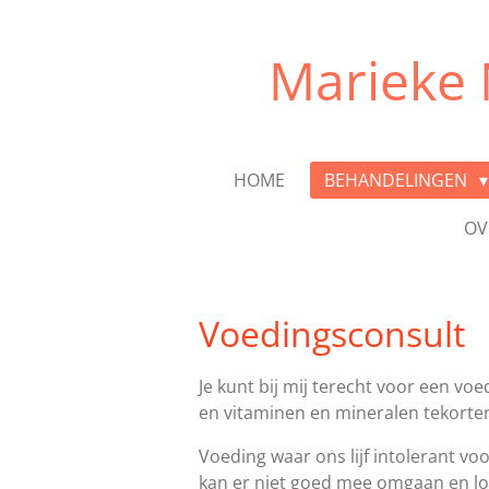
Ga
direct
Marieke
naar
de
hoofdinhoud
HOME
BEHANDELINGEN
OV
Voedingsconsult
Je kunt bij mij terecht voor een vo
en vitaminen en mineralen tekorten
Voeding waar ons lijf intolerant voor
kan er niet goed mee omgaan en los