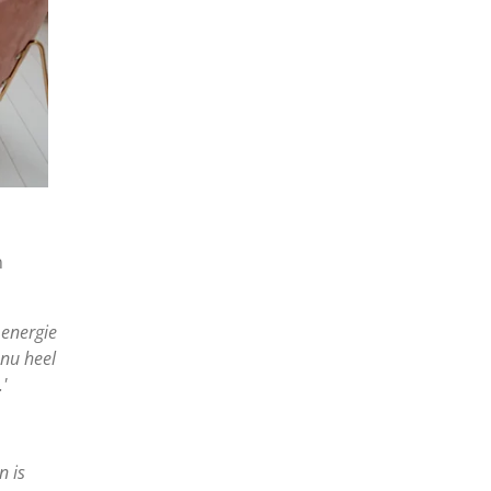
n
 energie
 nu heel
.'
n is